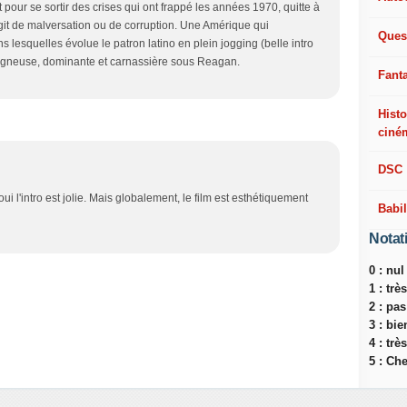
 pour se sortir des crises qui ont frappé les années 1970, quitte à
agit de malversation ou de corruption. Une Amérique qui
Ques
s lesquelles évolue le patron latino en plein jogging (belle intro
rgneuse, dominante et carnassière sous Reagan.
Fant
Histo
ciné
DSC
ui l'intro est jolie. Mais globalement, le film est esthétiquement
Babi
Notat
0 : nul
1 : tr
2 : pa
3 : bie
4 : trè
5 : Ch