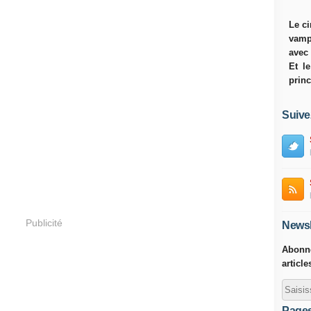
Le ci
vamp
avec
Et l
princ
Suive
Publicité
Newsl
Abonne
article
Page