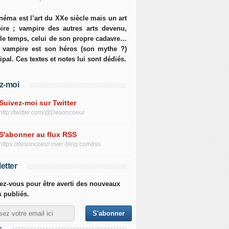
néma est l’art du XXe siècle mais un art
ire ; vampire des autres arts devenu,
 le temps, celui de son propre cadavre…
e vampire est son héros (son mythe ?)
ipal. Ces textes et notes lui sont dédiés.
z-moi
Suivez-moi sur Twitter
http://twitter.com/@Desoncoeur
S'abonner au flux RSS
https://desoncoeur.over-blog.com/rss
etter
z-vous pour être averti des nouveaux
s publiés.
s