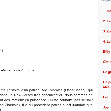
1. In
2. L
3. Z
4. Le
4)
Billy
Chri
 éléments de l'intrigue.
De gu
En p
idéal
te l'histoire d'un patron, Abel Morales (Oscar Isaac), qui
e dans un New Jersey très concurrentiel. Nous sommes en
Fritz
ont des mafieux en puissance. Lui ne souhaite pas se salir
 Chastain), fille du précédent patron aussi irlandais que
Joel
t.