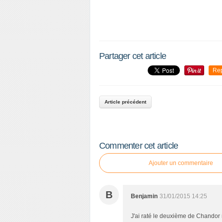
Partager cet article
P
Re
a
r
t
Article précédent
a
g
e
r
Commenter cet article
c
e
Ajouter un commentaire
t
a
r
B
Benjamin
31/01/2015 14:25
t
i
J'ai raté le deuxième de Chandor ma
c