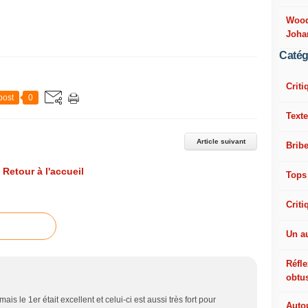
Woody
Joha
Catég
Criti
post
0
Texte
Article suivant
Bribe
Retour à l'accueil
Tops
Criti
Un a
Réfle
obtu
is le 1er était excellent et celui-ci est aussi très fort pour
Autou