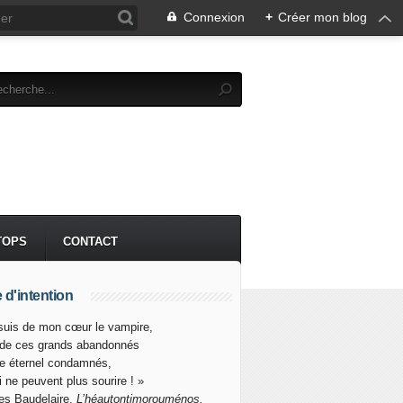
Connexion
+
Créer mon blog
TOPS
CONTACT
 d'intention
suis de mon cœur le vampire,
 de ces grands abandonnés
re éternel condamnés,
i ne peuvent plus sourire ! »
es Baudelaire,
L’héautontimorouménos.