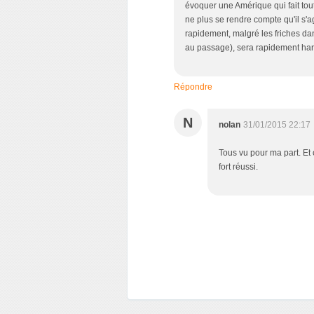
évoquer une Amérique qui fait tout
l
ne plus se rendre compte qu'il s'
e
rapidement, malgré les friches dan
au passage), sera rapidement ha
Répondre
N
nolan
31/01/2015 22:17
Tous vu pour ma part. Et o
fort réussi.