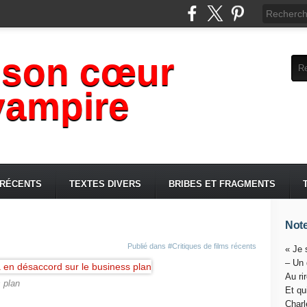
 son cœur
vampire
 RÉCENTS
TEXTES DIVERS
BRIBES ET FRAGMENTS
Note
Publié dans
#Critiques de films récents
« Je 
– Un
Au ri
 plan
Et qu
Charl