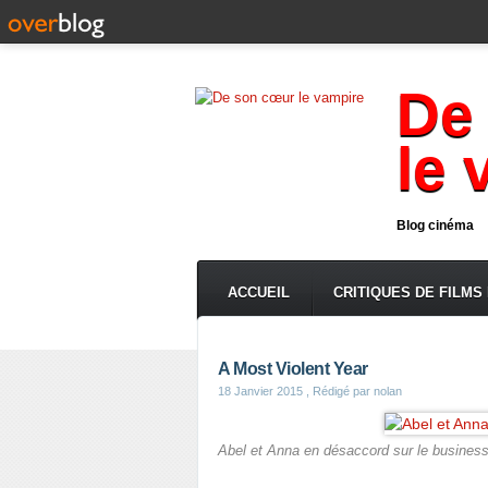
De
le 
Blog cinéma
ACCUEIL
CRITIQUES DE FILMS
A Most Violent Year
18 Janvier 2015
, Rédigé par nolan
Abel et Anna en désaccord sur le business