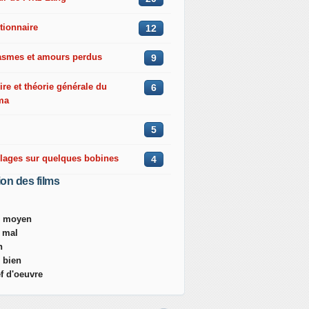
tionnaire
12
asmes et amours perdus
9
ire et théorie générale du
6
ma
5
llages sur quelques bobines
4
ion des films
ès moyen
s mal
n
s bien
ef d'oeuvre