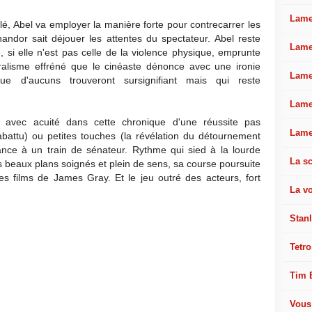
Lamel
é, Abel va employer la manière forte pour contrecarrer les
ndor sait déjouer les attentes du spectateur. Abel reste
Lame
 si elle n'est pas celle de la violence physique, emprunte
éralisme effréné que le cinéaste dénonce avec une ironie
Lame
 d'aucuns trouveront sursignifiant mais qui reste
Lame
is avec acuité dans cette chronique d'une réussite pas
Lame
 abattu) ou petites touches (la révélation du détournement
nce à un train de sénateur. Rythme qui sied à la lourde
La sc
s beaux plans soignés et plein de sens, sa course poursuite
 les films de James Gray. Et le jeu outré des acteurs, fort
La v
Stan
Tetro
Tim 
Vous