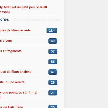
 Allen (et un petit peu Scarlett
nsson)
ories
ques de films récents
384
s divers
60
s et fragments
57
55
ques de films anciens
41
uteur, une œuvre
29
xions pointues sur films
21
s
r de Fritz Lang
20