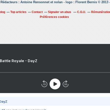
 Rédacteurs : Antoine Rensonnet et nolan - logo : Florent Bernis © 2013
blog
Top articles
Contact
Signaler un abus
C.G.U.
Rémunération
Préférences cookies
 Battle Royale - DayZ
 DayZ