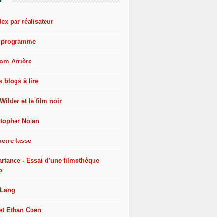
dex par réalisateur
e programme
oom Arrière
s blogs à lire
 Wilder et le film noir
stopher Nolan
erre lasse
artance - Essai d’une filmothèque
e
 Lang
 et Ethan Coen