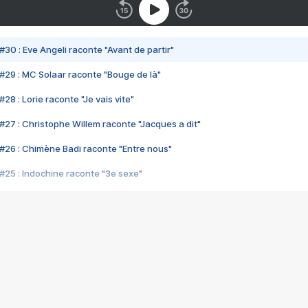
#30 : Eve Angeli raconte "Avant de partir"
#29 : MC Solaar raconte "Bouge de là"
28 : Lorie raconte "Je vais vite"
#27 : Christophe Willem raconte "Jacques a dit"
#26 : Chimène Badi raconte "Entre nous"
#25 : Indochine raconte "3e sexe"
#24 : Zaho raconte "C'est chelou"
#23 : Patrick Bruel raconte "Au café des délices"
#22 : Kyo raconte "Le chemin"
#21 : Nolwenn Leroy raconte "Cassé"
#20 : Patrick Hernandez raconte "Born to be alive"