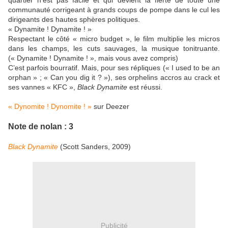
quartier n’est pas facile et qui devient la fierté de toute une
communauté corrigeant à grands coups de pompe dans le cul les
dirigeants des hautes sphères politiques.
« Dynamite ! Dynamite ! »
Respectant le côté « micro budget », le film multiplie les micros
dans les champs, les cuts sauvages, la musique tonitruante.
(« Dynamite ! Dynamite ! », mais vous avez compris)
C’est parfois bourratif. Mais, pour ses répliques (« I used to be an
orphan » ; « Can you dig it ? »), ses orphelins accros au crack et
ses vannes « KFC »,
Black Dynamite
est réussi.
« Dynomite ! Dynomite ! »
sur Deezer
Note de nolan : 3
Black Dynamite
(Scott Sanders, 2009)
Publicité