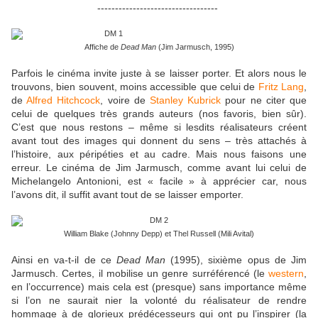
----------------------------------
Affiche de
Dead Man
(Jim Jarmusch, 1995)
Parfois le cinéma invite juste à se laisser porter. Et alors nous le
trouvons, bien souvent, moins accessible que celui de
Fritz Lang
,
de
Alfred Hitchcock
, voire de
Stanley Kubrick
pour ne citer que
celui de quelques très grands auteurs (nos favoris, bien sûr).
C’est que nous restons – même si lesdits réalisateurs créent
avant tout des images qui donnent du sens – très attachés à
l’histoire, aux péripéties et au cadre. Mais nous faisons une
erreur. Le cinéma de Jim Jarmusch, comme avant lui celui de
Michelangelo Antonioni, est « facile » à apprécier car, nous
l’avons dit, il suffit avant tout de se laisser emporter.
William Blake (Johnny Depp) et Thel Russell (Mili Avital)
Ainsi en va-t-il de ce
Dead Man
(1995), sixième opus de Jim
Jarmusch. Certes, il mobilise un genre surréférencé (le
western
,
en l’occurrence) mais cela est (presque) sans importance même
si l’on ne saurait nier la volonté du réalisateur de rendre
hommage à de glorieux prédécesseurs qui ont pu l’inspirer (la