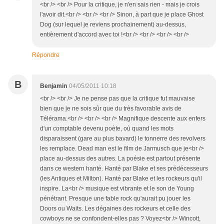
<br /> <br /> Pour la critique, je n'en sais rien - mais je crois
l'avoir dit.<br /> <br /> <br /> Sinon, à part que je place Ghost
Dog (sur lequel je reviens prochainement) au-dessus,
entièrement d'accord avec toi !<br /> <br /> <br /> <br />
Répondre
B
Benjamin
04/05/2011 10:18
<br /> <br /> Je ne pense pas que la critique fut mauvaise
bien que je ne sois sûr que du très favorable avis de
Télérama.<br /> <br /> <br /> Magnifique descente aux enfers
d'un comptable devenu poète, où quand les mots
disparaissent (gare au plus bavard) le tonnerre des revolvers
les remplace. Dead man est le film de Jarmusch que je<br />
place au-dessus des autres. La poésie est partout présente
dans ce western hanté. Hanté par Blake et ses prédécesseurs
(les Antiques et Milton). Hanté par Blake et les rockeurs qu'il
inspire. La<br /> musique est vibrante et le son de Young
pénétrant. Presque une fable rock qu'aurait pu jouer les
Doors ou Waits. Les dégaines des rockeurs et celle des
cowboys ne se confondent-elles pas ? Voyez<br /> Wincott,