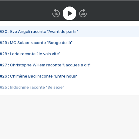
#30 : Eve Angeli raconte "Avant de partir"
#29 : MC Solaar raconte "Bouge de là"
28 : Lorie raconte "Je vais vite"
#27 : Christophe Willem raconte "Jacques a dit"
#26 : Chimène Badi raconte "Entre nous"
#25 : Indochine raconte "3e sexe"
#24 : Zaho raconte "C'est chelou"
#23 : Patrick Bruel raconte "Au café des délices"
#22 : Kyo raconte "Le chemin"
#21 : Nolwenn Leroy raconte "Cassé"