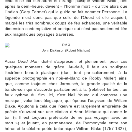
celui-ci se fait surnaturel et étrange puisque William Blake, dès
après la demi-heure, devient « l’homme mort » du titre alors que
l’Indien (Gary Farmer) qui le guide se fait nommer Personne. La
légende n’est donc pas que celle de l’Ouest et elle acquiert,
malgré les très nombreux coups de feu échangés, une véritable
dimension contemplative et onirique qui n’est pas seulement liée
aux magnifiques paysages traversés.
John Dickinson (Robert Mitchum)
Aussi
Dead Man
doit-il s’apprécier, et pleinement, pour ces
quelques moments de grâce. Au-delà, il faut en souligner
l’extrême beauté plastique (due, tout particulièrement, à la
superbe photographie en noir-et-blanc de Robby Müller) ainsi
que, comme toujours chez Jarmusch, la grande qualité de la
bande-son qui s’accorde parfaitement à la (relative) lenteur, au
faux rythme du film. Ici, c’est Neil Young qui compose une
musique, volontiers élégiaque, qui épouse l’odyssée de William
Blake. Ajoutons à cela que l’œuvre est largement empreinte de
poésie s’ouvrant sur une citation d’Henri Michaux qui donne le
ton (« Il est toujours préférable de ne pas voyager avec un
mort ») et jouant, en permanence, de l’homonymie entre son
héros et le célèbre poète britannique William Blake (1757-1827),