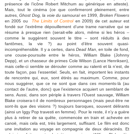
présence de l’icône Robert Mitchum au générique en atteste).
Mais, tout le cinéma (ce que confirmeront pleinement, entre
autres,
Ghost Dog, la voie du samouraï
en 1999,
Broken Flowers
en 2005 ou
The Limits of Control
en 2009) de cet auteur est
fondé sur l’extrême dépouillement d’une trame narrative qui se
résume à presque rien (serait-elle alors, même si les héros –
comme le suggèrent souvent le titre – sont réduits à des
fantômes, la vie ?) au point d’être souvent quasi-
incompréhensible. Il y a certes, dans
Dead Man
, en toile de fond,
une couse-poursuite entre le héros, William Blake (Johnny
Depp), et un chasseur de primes Cole Wilson (Lance Henriksen),
mais celle-ci semble se dérouler comme au ralenti et là n’est, de
toute façon, pas l’essentiel. Seuls, en fait, importent les instants
de rencontre qui, eux, sont étirés au maximum. Comme, pour
nous suggérer, que ce ne sont que dans ces moments-là (au
contact de l’autre, donc) que l’existence acquiert un semblant de
sens. Aussi, dans son périple à travers l’Ouest sauvage, William
Blake croisera-t-il de nombreux personnages (mais peut-être ne
sont-ils que des visions ?) toujours baroques, souvent délirants
(ainsi un Iggy Pop travesti en femme). Pour le reste, il n’y a guère
plus à retirer de sa quête, commencée en train et achevée en
canoë, mais cela est, très largement, suffisant. Le film est donc
une invitation au voyage en compagnie de deux déracinés. Et