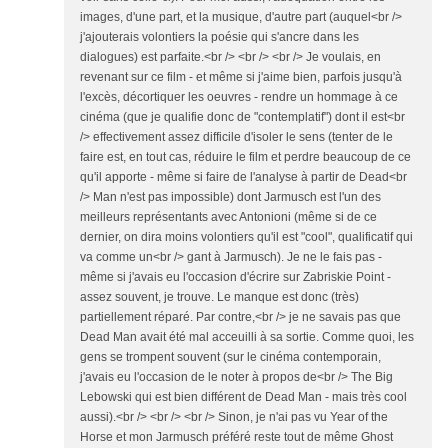
images, d'une part, et la musique, d'autre part (auquel<br />
j'ajouterais volontiers la poésie qui s'ancre dans les
dialogues) est parfaite.<br /> <br /> <br /> Je voulais, en
revenant sur ce film - et même si j'aime bien, parfois jusqu'à
l'excès, décortiquer les oeuvres - rendre un hommage à ce
cinéma (que je qualifie donc de "contemplatif") dont il est<br
/> effectivement assez difficile d'isoler le sens (tenter de le
faire est, en tout cas, réduire le film et perdre beaucoup de ce
qu'il apporte - même si faire de l'analyse à partir de Dead<br
/> Man n'est pas impossible) dont Jarmusch est l'un des
meilleurs représentants avec Antonioni (même si de ce
dernier, on dira moins volontiers qu'il est "cool", qualificatif qui
va comme un<br /> gant à Jarmusch). Je ne le fais pas -
même si j'avais eu l'occasion d'écrire sur Zabriskie Point -
assez souvent, je trouve. Le manque est donc (très)
partiellement réparé. Par contre,<br /> je ne savais pas que
Dead Man avait été mal acceuilli à sa sortie. Comme quoi, les
gens se trompent souvent (sur le cinéma contemporain,
j'avais eu l'occasion de le noter à propos de<br /> The Big
Lebowski qui est bien différent de Dead Man - mais très cool
aussi).<br /> <br /> <br /> Sinon, je n'ai pas vu Year of the
Horse et mon Jarmusch préféré reste tout de même Ghost