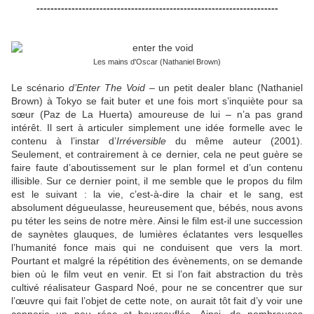
---------------------------------------------------------------------
Les mains d'Oscar (Nathaniel Brown)
Le scénario
d’Enter The Void
– un petit dealer blanc (Nathaniel
Brown) à Tokyo se fait buter et une fois mort s’inquiète pour sa
sœur (Paz de La Huerta) amoureuse de lui – n’a pas grand
intérêt. Il sert à articuler simplement une idée formelle avec le
contenu à l’instar d’
Irréversible
du même auteur (2001).
Seulement, et contrairement à ce dernier, cela ne peut guère se
faire faute d’aboutissement sur le plan formel et d’un contenu
illisible. Sur ce dernier point, il me semble que le propos du film
est le suivant : la vie, c’est-à-dire la chair et le sang, est
absolument dégueulasse, heureusement que, bébés, nous avons
pu téter les seins de notre mère. Ainsi le film est-il une succession
de saynètes glauques, de lumières éclatantes vers lesquelles
l’humanité fonce mais qui ne conduisent que vers la mort.
Pourtant et malgré la répétition des évènements, on se demande
bien où le film veut en venir. Et si l’on fait abstraction du très
cultivé réalisateur Gaspard Noé, pour ne se concentrer que sur
l’œuvre qui fait l’objet de cette note, on aurait tôt fait d’y voir une