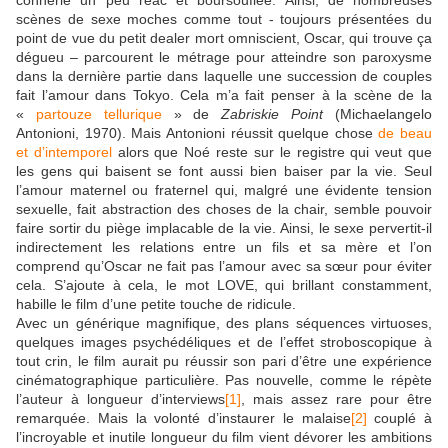
connerie un peu réac et boursouflée. Ainsi, de nombreuses
scènes de sexe moches comme tout - toujours présentées du
point de vue du petit dealer mort omniscient, Oscar, qui trouve ça
dégueu – parcourent le métrage pour atteindre son paroxysme
dans la dernière partie dans laquelle une succession de couples
fait l’amour dans Tokyo. Cela m’a fait penser à la scène de la
«
partouze tellurique
» de
Zabriskie Point
(Michaelangelo
Antonioni, 1970). Mais Antonioni réussit quelque chose
de beau
et d’intemporel
alors que Noé reste sur le registre qui veut que
les gens qui baisent se font aussi bien baiser par la vie. Seul
l’amour maternel ou fraternel qui, malgré une évidente tension
sexuelle, fait abstraction des choses de la chair, semble pouvoir
faire sortir du piège implacable de la vie. Ainsi, le sexe pervertit-il
indirectement les relations entre un fils et sa mère et l’on
comprend qu’Oscar ne fait pas l’amour avec sa sœur pour éviter
cela. S’ajoute à cela, le mot LOVE, qui brillant constamment,
habille le film d’une petite touche de ridicule.
Avec un générique magnifique, des plans séquences virtuoses,
quelques images psychédéliques et de l’effet stroboscopique à
tout crin, le film aurait pu réussir son pari d’être une expérience
cinématographique particulière. Pas nouvelle, comme le répète
l’auteur à longueur d’interviews
[1]
, mais assez rare pour être
remarquée. Mais la volonté d’instaurer le malaise
[2]
couplé à
l’incroyable et inutile longueur du film vient dévorer les ambitions