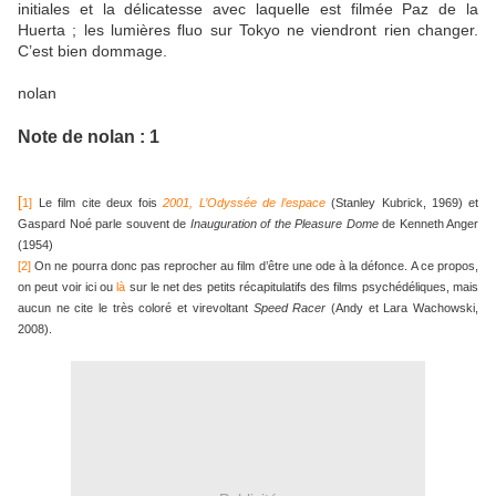
initiales et la délicatesse avec laquelle est filmée Paz de la
Huerta ; les lumières fluo sur Tokyo ne viendront rien changer.
C’est bien dommage.
nolan
Note de nolan : 1
[
1]
Le film cite deux fois
2001, L’Odyssée de l’espace
(Stanley Kubrick, 1969) et
Gaspard Noé parle souvent de
Inauguration of the Pleasure Dome
de Kenneth Anger
(1954)
[2]
On ne pourra donc pas reprocher au film d’être une ode à la défonce. A ce propos,
on peut voir ici ou
là
sur le net des petits récapitulatifs des films psychédéliques, mais
aucun ne cite le très coloré et virevoltant
Speed Racer
(Andy et Lara Wachowski,
2008).