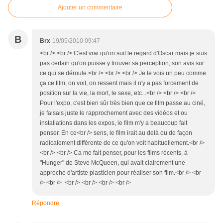
Ajouter un commentaire
B
Brx
19/05/2010 09:47
<br /> <br /> C'est vrai qu'on suit le regard d'Oscar mais je suis
pas certain qu'on puisse y trouver sa perception, son avis sur
ce qui se déroule.<br /> <br /> <br /> Je le vois un peu comme
ça ce film, on voit, on ressent mais il n'y a pas forcement de
position sur la vie, la mort, le sexe, etc...<br /> <br /> <br />
Pour l'expo, c'est bien sûr très bien que ce film passe au ciné,
je faisais juste le rapprochement avec des vidéos et ou
installations dans les expos, le film m'y a beaucoup fait
penser. En ce<br /> sens, le film irait au delà ou de façon
radicalement différente de ce qu'on voit habituellement.<br />
<br /> <br /> Ca me fait penser, pour les films récents, à
"Hunger" de Steve McQueen, qui avait clairement une
approche d'artiste plasticien pour réaliser son film.<br /> <br
/> <br /> <br /> <br /> <br /> <br />
Répondre