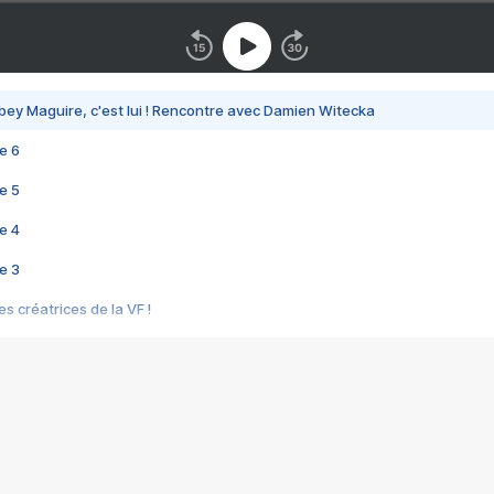
bey Maguire, c'est lui ! Rencontre avec Damien Witecka
e 6
e 5
e 4
e 3
s créatrices de la VF !
e 2
e 1
e Mektoub My Love arrive enfin ! Rencontre avec Shaïn Boumedine et Sal
i : après Toni en famille