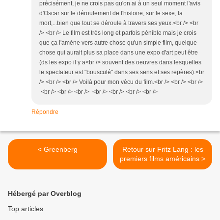
précisément, je ne crois pas qu'on ai à un seul moment l'avis
d'Oscar sur le déroulement de l'histoire, sur le sexe, la
mort,...bien que tout se déroule à travers ses yeux.<br /> <br
/> <br /> Le film est très long et parfois pénible mais je crois
que ça l'amène vers autre chose qu'un simple film, quelque
chose qui aurait plus sa place dans une expo d'art peut être
(ds les expo il y a<br /> souvent des oeuvres dans lesquelles
le spectateur est "bousculé" dans ses sens et ses repères).<br
/> <br /> <br /> Voilà pour mon vécu du film.<br /> <br /> <br />
<br /> <br /> <br /> <br /> <br /> <br /> <br />
Répondre
< Greenberg
Retour sur Fritz Lang : les
premiers films américains >
Hébergé par Overblog
Top articles