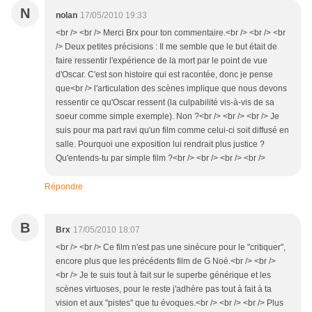
N
nolan
17/05/2010 19:33
<br /> <br /> Merci Brx pour ton commentaire.<br /> <br /> <br
/> Deux petites précisions : Il me semble que le but était de
faire ressentir l'expérience de la mort par le point de vue
d'Oscar. C'est son histoire qui est racontée, donc je pense
que<br /> l'articulation des scènes implique que nous devons
ressentir ce qu'Oscar ressent (la culpabilité vis-à-vis de sa
soeur comme simple exemple). Non ?<br /> <br /> <br /> Je
suis pour ma part ravi qu'un film comme celui-ci soit diffusé en
salle. Pourquoi une exposition lui rendrait plus justice ?
Qu'entends-tu par simple film ?<br /> <br /> <br /> <br />
Répondre
B
Brx
17/05/2010 18:07
<br /> <br /> Ce film n'est pas une sinécure pour le "critiquer",
encore plus que les précédents film de G Noé.<br /> <br />
<br /> Je te suis tout à fait sur le superbe générique et les
scènes virtuoses, pour le reste j'adhère pas tout à fait à ta
vision et aux "pistes" que tu évoques.<br /> <br /> <br /> Plus