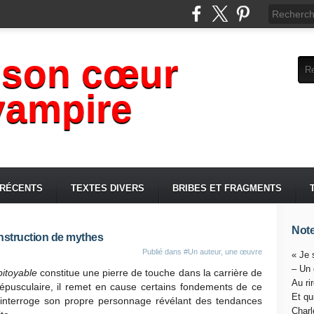
 son cœur
vampire
 RÉCENTS
TEXTES DIVERS
BRIBES ET FRAGMENTS
Note
onstruction de mythes
Publié dans
#Un auteur, une œuvre
« Je 
– Un
itoyable
constitue une pierre de touche dans la carrière de
Au ri
crépusculaire, il remet en cause certains fondements de ce
Et qu
t interroge son propre personnage révélant des tendances
Charl