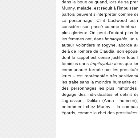
dans la boue ou quand, lors de sa premiè
Munny, malade, est réduit à l’impuissance
parfois peuvent s’interpréter comme d
ce personnage, Clint Eastwood est-
considère son passé comme honteux et
plus glorieux. On peut d’autant plus fa
les femmes ont, dans
Impitoyable
, un 
auteur volontiers misogyne, aborde a
delà de l’ombre de Claudia, son épous
dont le rappel est censé justifier tou
féminins dans
Impitoyable
alors que les
communauté formée par les prostituées
leurs – est représentée très positive
les traite sans la moindre humanité e
des personnages les plus immondes 
dégage des individualités et définit d
l’agression, Delilah (Anna Thomson),
notamment chez Munny – la compassio
égards, comme la chef des prostituées 