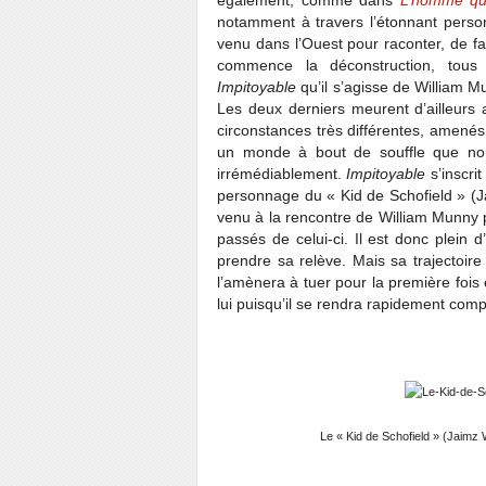
également, comme dans
L’homme qui
notamment à travers l’étonnant perso
venu dans l’Ouest pour raconter, de fa
commence la déconstruction, tous 
Impitoyable
qu’il s’agisse de William M
Les deux derniers meurent d’ailleurs
circonstances très différentes, amenés 
un monde à bout de souffle que nous
irrémédiablement.
Impitoyable
s’inscri
personnage du « Kid de Schofield » (Jai
venu à la rencontre de William Munny p
passés de celui-ci. Il est donc plein d
prendre sa relève. Mais sa trajectoire 
l’amènera à tuer pour la première fois 
lui puisqu’il se rendra rapidement comp
Le « Kid de Schofield » (Jaim