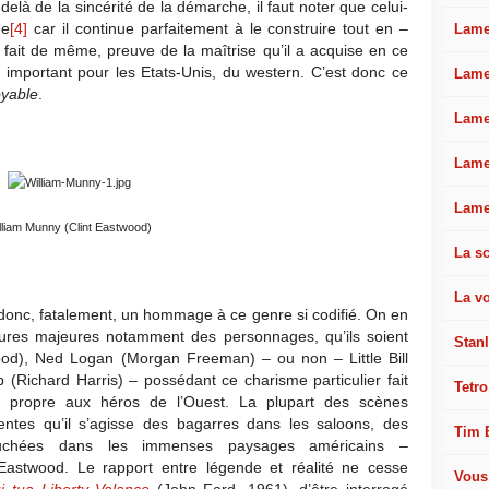
u-delà de la sincérité de la démarche, il faut noter que celui-
he
[4]
car il continue parfaitement à le construire tout en –
Lamel
 fait de même, preuve de la maîtrise qu’il a acquise en ce
 important pour les Etats-Unis, du western. C’est donc ce
Lame
oyable
.
Lame
Lame
Lame
lliam Munny (Clint Eastwood)
La sc
La v
n donc, fatalement, un hommage à ce genre si codifié. On en
igures majeures notamment des personnages, qu’ils soient
Stan
wood), Ned Logan (Morgan Freeman) – ou non – Little Bill
Richard Harris) – possédant ce charisme particulier fait
Tetro
e propre aux héros de l’Ouest. La plupart des scènes
entes qu’il s’agisse des bagarres dans les saloons, des
Tim 
auchées dans les immenses paysages américains –
astwood. Le rapport entre légende et réalité ne cesse
Vous