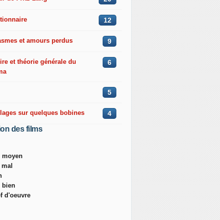
tionnaire
12
asmes et amours perdus
9
ire et théorie générale du
6
ma
5
llages sur quelques bobines
4
ion des films
ès moyen
s mal
n
s bien
ef d'oeuvre