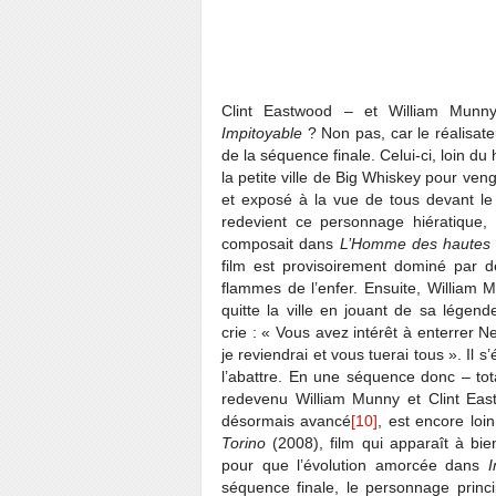
Clint Eastwood – et William Munn
Impitoyable
? Non pas, car le réalisat
de la séquence finale. Celui-ci, loin du 
la petite ville de Big Whiskey pour ven
et exposé à la vue de tous devant le
redevient ce personnage hiératique,
composait dans
L’Homme des hautes 
film est provisoirement dominé par d
flammes de l’enfer. Ensuite, William M
quitte la ville en jouant de sa légen
crie : « Vous avez intérêt à enterrer
je reviendrai et vous tuerai tous ». Il 
l’abattre. En une séquence donc – tot
redevenu William Munny et Clint Eastw
désormais avancé
[10]
, est encore loin
Torino
(2008), film qui apparaît à bi
pour que l’évolution amorcée dans
I
séquence finale, le personnage princ