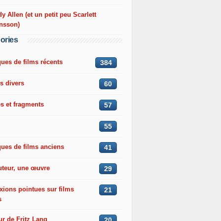
 Allen (et un petit peu Scarlett
nsson)
ories
ques de films récents
384
s divers
60
s et fragments
57
55
ques de films anciens
41
uteur, une œuvre
29
xions pointues sur films
21
s
r de Fritz Lang
20