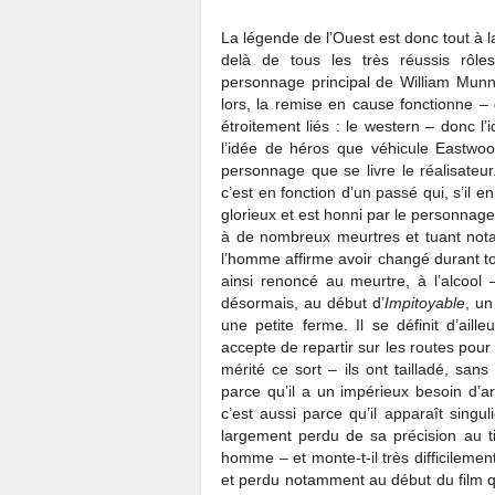
La légende de l’Ouest est donc tout à 
delà de tous les très réussis rôle
personnage principal de William Munn
lors, la remise en cause fonctionne 
étroitement liés : le western – donc l’
l’idée de héros que véhicule Eastwood
personnage que se livre le réalisateur
c’est en fonction d’un passé qui, s’il 
glorieux et est honni par le personnage
à de nombreux meurtres et tuant nota
l’homme affirme avoir changé durant to
ainsi renoncé au meurtre, à l’alcool
désormais, au début d’
Impitoyable
, un
une petite ferme. Il se définit d’ail
accepte de repartir sur les routes pour
mérité ce sort – ils ont tailladé, sans
parce qu’il a un impérieux besoin d’a
c’est aussi parce qu’il apparaît singu
largement perdu de sa précision au ti
homme – et monte-t-il très difficilemen
et perdu notamment au début du film qu