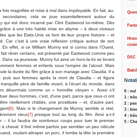
la fois magnifiée et mise à mal dans
Impitoyable
. En fait, au-
Ques
s secondaires, cela se joue essentiellement autour du
y qui est donc incarné par Clint Eastwood lui-même. Dès
Fant
– grâce à une très habile mise en abyme – à deux niveaux
idée que les Etats-Unis se font de leur propre histoire – et
Histo
. Car c’est à une vraie réflexion critique autour de son
ciné
. En effet, si ce William Munny est si connu dans l’Ouest,
en fait rêver certains, est présenté par Eastwood comme peu
DSC
. Dans sa jeunesse, Munny fut ainsi un hors-la-loi se livrant
mment femmes et enfants sous l’empire de l’alcool. Mais
Babi
ute la durée du film grâce à son mariage avec Claudia. Il a
 – puis aux femmes après la mort de Claudia – et figure
Notat
 tranquille père de famille vivant, à l’écart du monde, dans
leurs désormais comme un « honnête citoyen ». Aussi s’il
0 : nul
 tuer deux hommes, c’est, d’une part, parce que ceux-ci ont
1 : tr
 être réellement châtiés, une prostituée – et, d’autre part,
2 : pa
rgent
[6]
. Mais si le changement de Munny semble si réel,
3 : bie
lièrement vieux
[7]
presque tout au long du film. Ainsi a-t-il
4 : trè
r – il lui faudra de nombreux coups pour tuer le premier
5 : Ch
t à cheval. Il finit même parfois par sembler un peu ridicule
and, voulant attraper un porc, il tombe la tête la première