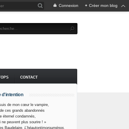
Connexion
+
Créer mon blog
TOPS
CONTACT
 d'intention
suis de mon cœur le vampire,
 de ces grands abandonnés
re éternel condamnés,
i ne peuvent plus sourire ! »
es Baudelaire,
L’héautontimorouménos.