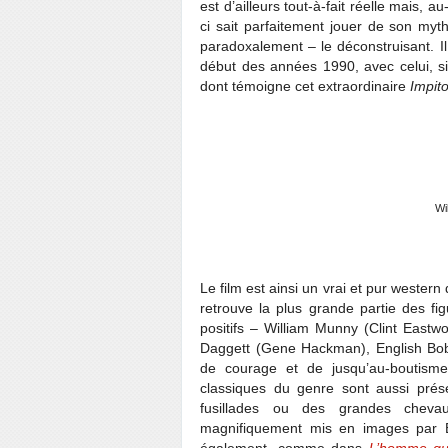
est d’ailleurs tout-à-fait réelle mais, a
ci sait parfaitement jouer de son myt
paradoxalement – le déconstruisant. Il
début des années 1990, avec celui, si
dont témoigne cet extraordinaire
Impit
Wi
Le film est ainsi un vrai et pur wester
retrouve la plus grande partie des f
positifs – William Munny (Clint East
Daggett (Gene Hackman), English Bob (
de courage et de jusqu’au-boutism
classiques du genre sont aussi prés
fusillades ou des grandes chev
magnifiquement mis en images par E