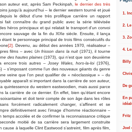
son auteur est, après Sam Peckinpah,
le dernier des très
moins jusqu’à aujourd’hui – le dernier western tourné et joué
1. In
epuis le début d’une très prolifique carrière un rapport
nsi fait connaître du grand public avec la série télévisée
2. L
des héros principaux et qui relatait le transport d’un convoi
encore sauvage de la fin du XIXe siècle. Ensuite, il lança
3. Z
étant le personnage principal de trois films consécutifs du
Leone
[2]
. Devenu, au début des années 1970, réalisateur –
4. Le
opres films – avec
Un frisson dans la nuit
(1971), il tourne
me des hautes plaines
(1973), qui n’est que son deuxième
Billy
era encore trois autres –
Josey Wales, hors-la-loi
(1976),
) – s’imposant comme l’un des nouveaux géants du genre
Chri
e veine que l’on peut qualifier de « néoclassique » – du
oyable
apparaît si important dans la carrière de son auteur,
De gu
t la quintessence du western eastwoodien, mais aussi parce
s la carrière de ce dernier. En effet, bien qu’étant encore
En p
soixantaine et doit tenir compte de son âge dans les rôles
idéal
, sans forcément radicalement changer, s’affinent et se
 rompre définitivement avec l’image d’homme réactionnaire –
Fritz
n temps accolée et de confirmer la reconnaissance critique
seconde moitié de sa carrière sera largement construite
Joel
n cause à laquelle Clint Eastwood s’astreint, film après film,