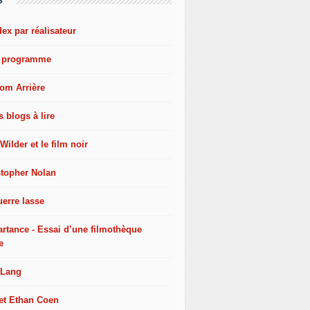
dex par réalisateur
e programme
oom Arrière
s blogs à lire
 Wilder et le film noir
stopher Nolan
erre lasse
artance - Essai d’une filmothèque
e
 Lang
 et Ethan Coen