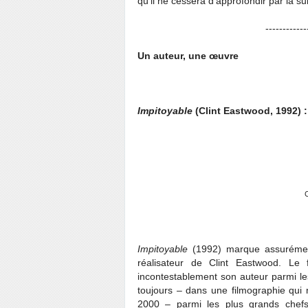
qu’il ne cessera d’approfondir par la sui
------------
Un auteur, une œuvre
Impitoyable
(Clint Eastwood, 1992) 
C
Impitoyable
(1992) marque assurément
réalisateur de Clint Eastwood. Le f
incontestablement son auteur parmi les
toujours – dans une filmographie qui 
2000 – parmi les plus grands chefs