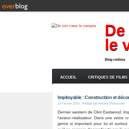
De
le 
Blog cinéma
ACCUEIL
CRITIQUES DE FILMS
Impitoyable : Construction et déc
19 Février 2010
, Rédigé par Antoine Rensonnet
Dernier western de Clint Eastwood,
Imp
l’acteur-réalisateur. Dans une veine 
genre si important pour lui et surtou