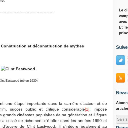
te.
Le ci
--------------------------------------
vamp
avec
Et l
princ
: Construction et déconstruction de mythes
Suive
lint Eastwood (né en 1930)
Newsl
Abonne
 une étape importante dans la carrière d’acteur et de
article
ilm, succès public et critique considérable
[1]
, impose
 grands cinéastes populaires de sa génération et il figure
n’a cessé de richement s’étoffer dans les années 1990 et
 d’œuvre de Clint Eastwood. Il s’intègre également au
Page