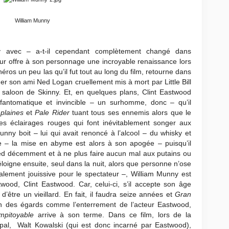
William Munny
y avec – a-t-il cependant complètement changé dans
eur offre à son personnage une incroyable renaissance lors
héros un peu las qu’il fut tout au long du film, retourne dans
ger son ami Ned Logan cruellement mis à mort par Little Bill
 saloon de Skinny. Et, en quelques plans, Clint Eastwood
 fantomatique et invincible – un surhomme, donc – qu’il
plaines
et
Pale Rider
tuant tous ses ennemis alors que le
es éclairages rouges qui font inévitablement songer aux
unny boit – lui qui avait renoncé à l’alcool – du whisky et
de – la mise en abyme est alors à son apogée – puisqu’il
 Ned décemment et à ne plus faire aucun mal aux putains ou
s’éloigne ensuite, seul dans la nuit, alors que personne n’ose
alement jouissive pour le spectateur –, William Munny est
ood, Clint Eastwood. Car, celui-ci, s’il accepte son âge
 d’être un vieillard. En fait, il faudra seize années et
Gran
en des égards comme l’enterrement de l’acteur Eastwood,
mpitoyable
arrive à son terme. Dans ce film, lors de la
ipal, Walt Kowalski (qui est donc incarné par Eastwood),