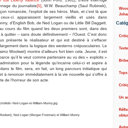
 tua Liberty Valance
(John Ford, 1961), d’être interrogé
nnage du journaliste
[5]
, W.W. Beauchamp (Saul Rubinek),
Woody
çon romancée, l’exploit de ses héros. Mais, et c’est là que
Joha
ceux-ci apparaissent largement vieillis et usés dans
Catég
unny, d’English Bob, de Ned Logan ou de Little Bill Daggett.
 au cours du film quand les deux premiers sont, dans des
à quitter – sans doute définitivement – l’Ouest. C’est donc
Criti
 présente le réalisateur et qui est destiné à s’effacer
t largement dans la logique des westerns crépusculaires. Le
Texte
mz Woolwet) montre d’ailleurs fort bien cela. Jeune, il est
arce qu’il le veut comme partenaire au vu des « exploits »
Bribe
’admiration pour la légende qu’incarne celui-ci et aspire à
dans le film, sera, en fait, un long parcours initiatique qui
Tops
et à renoncer immédiatement à la vie nouvelle qui s’offre à
te de l’horreur de son acte.
Criti
Un a
Réfle
obtu
z Woolwet), Ned Logan (Morgan Freeman)
et William Munny
Autou