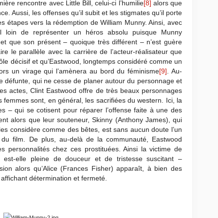
re rencontre avec Little Bill, celui-ci l’humilie
[8]
alors que
. Aussi, les offenses qu’il subit et les stigmates qu’il porte
es étapes vers la rédemption de William Munny. Ainsi, avec
il loin de représenter un héros absolu puisque Munny
 que son présent – quoique très différent – n’est guère
ire le parallèle avec la carrière de l’acteur-réalisateur que
rôle décisif et qu’Eastwood, longtemps considéré comme un
lors un virage qui l’amènera au bord du féminisme
[9]
. Au-
e défunte, qui ne cesse de planer autour du personnage et
s les actes, Clint Eastwood offre de très beaux personnages
 femmes sont, en général, les sacrifiées du western. Ici, la
 – qui se cotisent pour réparer l’offense faite à une des
ment alors que leur souteneur, Skinny (Anthony James), qui
t les considère comme des bêtes, est sans aucun doute l’un
du film. De plus, au-delà de la communauté, Eastwood
es personnalités chez ces prostituées. Ainsi la victime de
 est-elle pleine de douceur et de tristesse suscitant –
n alors qu’Alice (Frances Fisher) apparaît, à bien des
affichant détermination et fermeté.