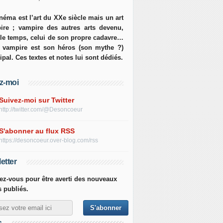
néma est l’art du XXe siècle mais un art
ire ; vampire des autres arts devenu,
 le temps, celui de son propre cadavre…
e vampire est son héros (son mythe ?)
ipal. Ces textes et notes lui sont dédiés.
z-moi
Suivez-moi sur Twitter
http://twitter.com/@Desoncoeur
S'abonner au flux RSS
https://desoncoeur.over-blog.com/rss
etter
z-vous pour être averti des nouveaux
s publiés.
s