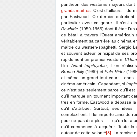
panthéon des westerns majeurs dont 
grands maîtres
. C’est d’ailleurs – du 
par Eastwood. Ce dernier entretient d
particulier avec ce genre. Il s’est ai
Rawhide
(1959-1965) dont il était l’un 
de bétail à travers l’Ouest américain 
véritablement sa carrière au cinéma en 
maître du western-spaghetti, Sergio 
et souvent acteur principal de ses pr
rapidement un premier western,
L’Hom
film. Avant
Impitoyable
, il en réalis
Bronco Billy
(1980) et
Pale Rider
(1985
et même un grand tout court – dans un
cinéma américain. Cependant, si
Impit
ce n’est pas seulement parce qu’il es
qu’il marque un tournant important dan
très en forme, Eastwood a dépassé la 
qu’il s’attribue. Surtout, ses idées
complexifient. Il lui importe ainsi de
pour ne pas dire plus… – qu’on lui a u
qu’il commence à acquérir. Toute la 
autour de cette volonté
[3]
. La remise e