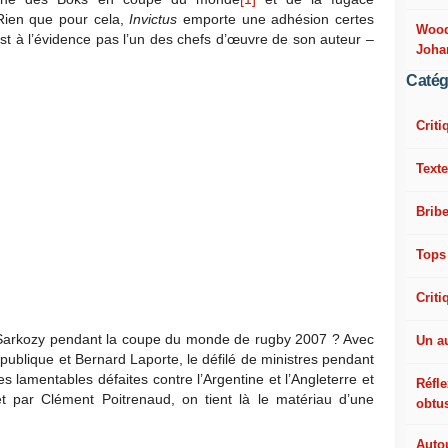
 Rien que pour cela,
Invictus
emporte une adhésion certes
Woody
st à l’évidence pas l’un des chefs d’œuvre de son auteur –
Joha
Catég
Criti
Texte
Bribe
Tops
Criti
s Sarkozy pendant la coupe du monde de rugby 2007 ? Avec
Un a
épublique et Bernard Laporte, le défilé de ministres pendant
es lamentables défaites contre l’Argentine et l’Angleterre et
Réfle
t par Clément Poitrenaud, on tient là le matériau d’une
obtu
Autou