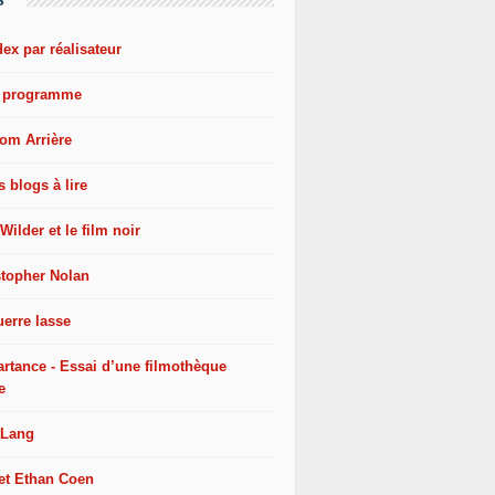
dex par réalisateur
e programme
oom Arrière
s blogs à lire
 Wilder et le film noir
stopher Nolan
erre lasse
artance - Essai d’une filmothèque
e
 Lang
 et Ethan Coen