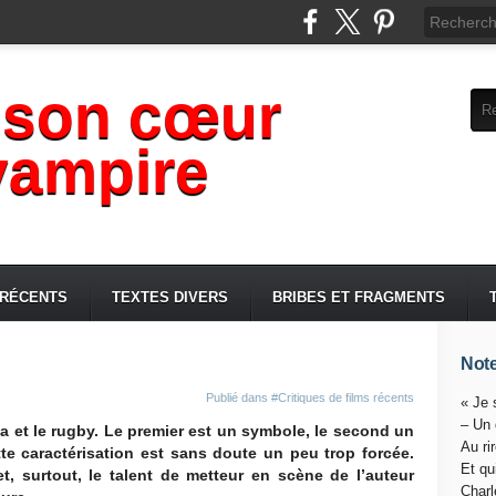
 son cœur
vampire
 RÉCENTS
TEXTES DIVERS
BRIBES ET FRAGMENTS
Note
Publié dans
#Critiques de films récents
« Je 
– Un
 et le rugby. Le premier est un symbole, le second un
Au ri
tte caractérisation est sans doute un peu trop forcée.
Et qu
t, surtout, le talent de metteur en scène de l’auteur
Charl