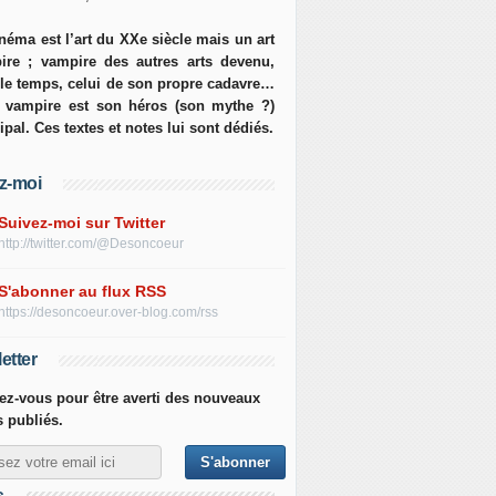
néma est l’art du XXe siècle mais un art
ire ; vampire des autres arts devenu,
 le temps, celui de son propre cadavre…
e vampire est son héros (son mythe ?)
ipal. Ces textes et notes lui sont dédiés.
z-moi
Suivez-moi sur Twitter
http://twitter.com/@Desoncoeur
S'abonner au flux RSS
https://desoncoeur.over-blog.com/rss
etter
z-vous pour être averti des nouveaux
s publiés.
s