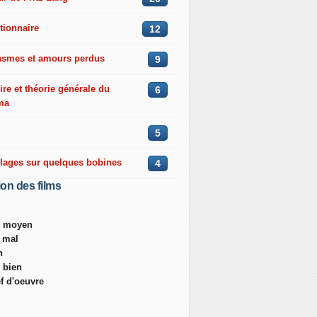
tionnaire
12
asmes et amours perdus
9
ire et théorie générale du
6
ma
5
llages sur quelques bobines
4
ion des films
ès moyen
s mal
n
s bien
ef d'oeuvre