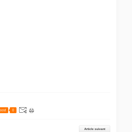
post
0
Article suivant