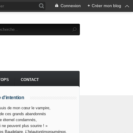
Connexion
+
Créer mon blog
TOPS
CONTACT
 d'intention
suis de mon cœur le vampire,
 de ces grands abandonnés
re éternel condamnés,
i ne peuvent plus sourire ! »
es Baudelaire,
L’héautontimorouménos.