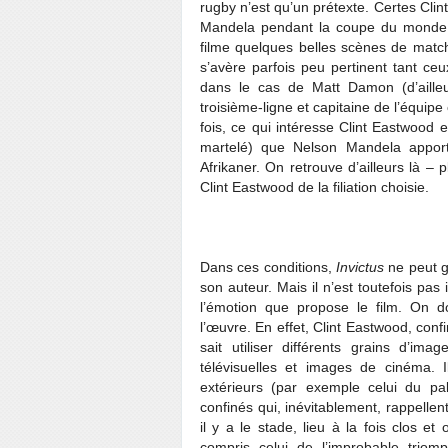
rugby n’est qu’un prétexte. Certes Cl
Mandela pendant la coupe du monde…
filme quelques belles scènes de match 
s’avère parfois peu pertinent tant ce
dans le cas de Matt Damon (d’ailleu
troisième-ligne et capitaine de l’équ
fois, ce qui intéresse Clint Eastwood e
martelé) que Nelson Mandela apporte
Afrikaner. On retrouve d’ailleurs là –
Clint Eastwood de la filiation choisie.
Dans ces conditions,
Invictus
ne peut g
son auteur. Mais il n’est toutefois pas
l’émotion que propose le film. On d
l’œuvre. En effet, Clint Eastwood, conf
sait utiliser différents grains d’i
télévisuelles et images de cinéma. 
extérieurs (par exemple celui du pal
confinés qui, inévitablement, rappell
il y a le stade, lieu à la fois clos e
compris celui de l’improbable tri