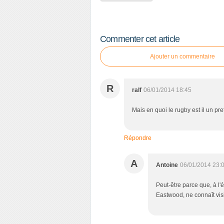
a
g
e
r
Commenter cet article
c
e
Ajouter un commentaire
t
a
r
R
ralf
06/01/2014 18:45
t
i
Mais en quoi le rugby est il un pre
c
l
e
Répondre
A
Antoine
06/01/2014 23:
Peut-être parce que, à l'
Eastwood, ne connaît vis