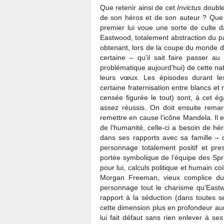
Que retenir ainsi de cet
Invictus
doublem
de son héros et de son auteur ? Que l
premier lui voue une sorte de culte d
Eastwood, totalement abstraction du p
obtenant, lors de la coupe du monde d
certaine – qu’il sait faire passer a
problématique aujourd’hui) de cette n
leurs vœux. Les épisodes durant les
certaine fraternisation entre blancs et 
censée figurée le tout) sont, à cet ég
assez réussis. On doit ensuite rema
remettre en cause l’icône Mandela. Il e
de l’humanité, celle-ci a besoin de hé
dans ses rapports avec sa famille – d
personnage totalement positif et pres
portée symbolique de l’équipe des Spr
pour lui, calculs politique et humain 
Morgan Freeman, vieux complice du r
personnage tout le charisme qu’Eastwo
rapport à la séduction (dans toutes s
cette dimension plus en profondeur au
lui fait défaut sans rien enlever à se