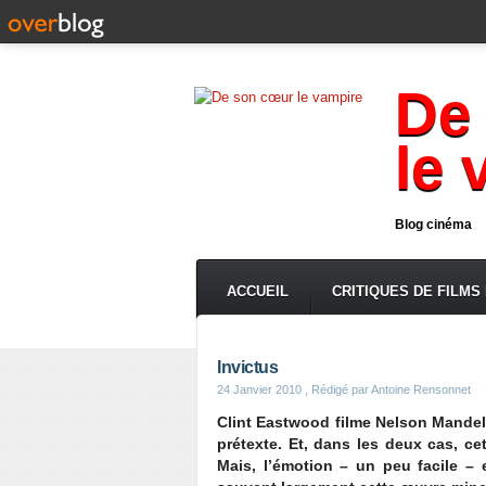
De
le 
Blog cinéma
ACCUEIL
CRITIQUES DE FILMS
Invictus
24 Janvier 2010
, Rédigé par Antoine Rensonnet
Clint Eastwood filme Nelson Mandela
prétexte. Et, dans les deux cas, ce
Mais, l’émotion – un peu facile – e