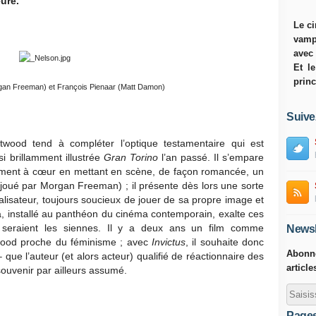
ure.
Le ci
vamp
avec
Et l
princ
an Freeman) et François Pienaar (Matt Damon)
Suive
stwood tend à compléter l’optique testamentaire qui est
si brillamment illustrée
Gran Torino
l’an passé. Il s’empare
lièrement à cœur en mettant en scène, de façon romancée, un
joué par Morgan Freeman) ; il présente dès lors une sorte
réalisateur, toujours soucieux de jouer de sa propre image et
à, installé au panthéon du cinéma contemporain, exalte ces
, seraient les siennes. Il y a deux ans un film comme
Newsl
wood proche du féminisme ; avec
Invictus
, il souhaite donc
Abonne
 que l’auteur (et alors acteur) qualifié de réactionnaire des
article
ouvenir par ailleurs assumé.
Page