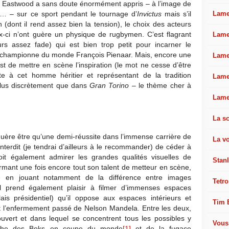
int Eastwood a sans doute énormément appris – à l’image de
Lamel
 – sur ce sport pendant le tournage d’
Invictus
mais s’il
(dont il rend assez bien la tension), le choix des acteurs
ux-ci n’ont guère un physique de rugbymen. C’est flagrant
Lame
rs assez fade) qui est bien trop petit pour incarner le
ipe championne du monde François Pienaar. Mais, encore une
Lame
st de mettre en scène l’inspiration (le mot ne cesse d’être
 à cet homme héritier et représentant de la tradition
Lame
 plus discrètement que dans
Gran Torino
– le thème cher à
Lame
La sc
uère être qu’une demi-réussite dans l’immense carrière de
La v
 interdit (je tendrai d’ailleurs à le recommander) de céder à
oit également admirer les grandes qualités visuelles de
Stan
irmant une fois encore tout son talent de metteur en scène,
mage en jouant notamment de la différence entre images
Tetro
Il prend également plaisir à filmer d’immenses espaces
ais présidentiel) qu’il oppose aux espaces intérieurs et
Tim 
ent l’enfermement passé de Nelson Mandela. Entre les deux,
t ouvert et dans lequel se concentrent tous les possibles y
Vous
omphe des Boks en coupe du monde
[1]
et de la fugace