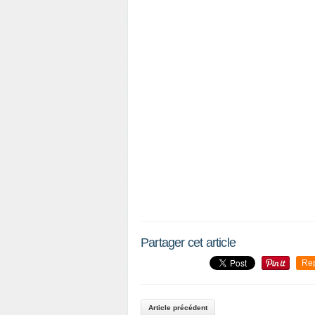
Partager cet article
P
Re
a
r
t
Article précédent