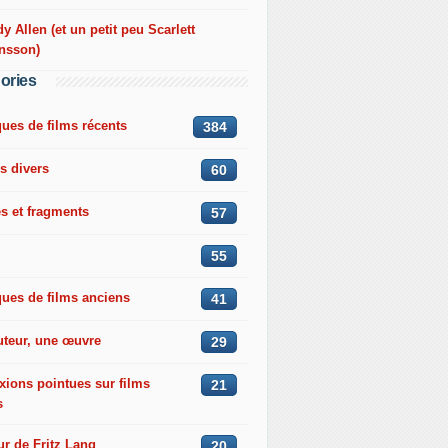
 Allen (et un petit peu Scarlett
nsson)
ories
ques de films récents
384
s divers
60
s et fragments
57
55
ques de films anciens
41
uteur, une œuvre
29
xions pointues sur films
21
s
r de Fritz Lang
20