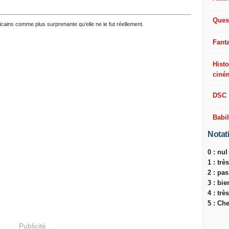
Ques
ricains comme plus surprenante qu’elle ne le fut réellement.
Fant
Histo
ciné
DSC
Babi
Notat
0 : nul
1 : tr
2 : pa
3 : bie
4 : trè
5 : Ch
Publicité