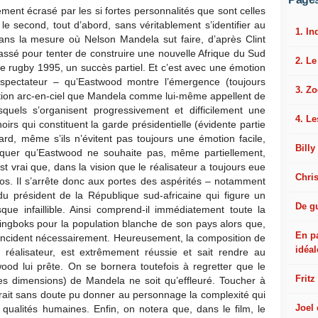
ent écrasé par les si fortes personnalités que sont celles
e second, tout d’abord, sans véritablement s’identifier au
1. In
ans la mesure où Nelson Mandela sut faire, d’après Clint
assé pour tenter de construire une nouvelle Afrique du Sud
2. L
e rugby 1995, un succès partiel. Et c’est avec une émotion
u spectateur – qu’Eastwood montre l’émergence (toujours
3. Z
ation arc-en-ciel que Mandela comme lui-même appellent de
quels s’organisent progressivement et difficilement une
4. Le
noirs qui constituent la garde présidentielle (évidente partie
ard, même s’ils n’évitent pas toujours une émotion facile,
Billy
rquer qu’Eastwood ne souhaite pas, même partiellement,
st vrai que, dans la vision que le réalisateur a toujours eue
Chri
ros. Il s’arrête donc aux portes des aspérités – notamment
u président de la République sud-africaine qui figure un
De gu
que infaillible. Ainsi comprend-il immédiatement toute la
ingboks pour la population blanche de son pays alors que,
En p
coïncident nécessairement. Heureusement, la composition de
idéal
éalisateur, est extrêmement réussie et sait rendre au
od lui prête. On se bornera toutefois à regretter que le
Fritz
es dimensions) de Mandela ne soit qu’effleuré. Toucher à
rait sans doute pu donner au personnage la complexité qui
Joel
s qualités humaines. Enfin, on notera que, dans le film, le