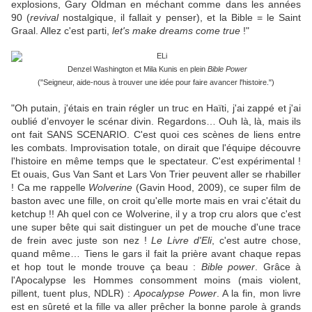
explosions, Gary Oldman en méchant comme dans les années
90 (
revival
nostalgique, il fallait y penser), et la Bible = le Saint
Graal. Allez c'est parti,
let's make dreams come true
!"
Denzel Washington et Mila Kunis en plein
Bible Power
("Seigneur, aide-nous à trouver une idée pour faire avancer l'histoire.")
"Oh putain, j'étais en train régler un truc en Haïti, j'ai zappé et j'ai
oublié d’envoyer le scénar divin. Regardons… Ouh là, là, mais ils
ont fait SANS SCENARIO. C'est quoi ces scènes de liens entre
les combats. Improvisation totale, on dirait que l'équipe découvre
l'histoire en même temps que le spectateur. C'est expérimental !
Et ouais, Gus Van Sant et Lars Von Trier peuvent aller se rhabiller
! Ca me rappelle
Wolverine
(Gavin Hood, 2009), ce super film de
baston avec une fille, on croit qu'elle morte mais en vrai c'était du
ketchup !! Ah quel con ce Wolverine, il y a trop cru alors que c'est
une super bête qui sait distinguer un pet de mouche d'une trace
de frein avec juste son nez !
Le Livre d'Eli
, c'est autre chose,
quand même… Tiens le gars il fait la prière avant chaque repas
et hop tout le monde trouve ça beau :
Bible power
. Grâce à
l'Apocalypse les Hommes consomment moins (mais violent,
pillent, tuent plus, NDLR) :
Apocalypse Power
. A la fin, mon livre
est en sûreté et la fille va aller prêcher la bonne parole à grands