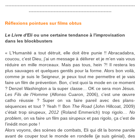
-----------------------------------------------------------------------------------
-----------------------------------------------------
Réflexions pointues sur films obtus
Le Livre d'Eli
ou une certaine tendance à l'improvisation
dans les blockbusters
« L'Humanité a tout détruit, elle doit être punie !! Abracadabra,
coucou, c'est Dieu, j'ai un message à délivrer et je m'en vais vous
réduire en mille morceaux. Mais pas tous, hein ?! Il restera les
plus sauvages et quelques gentils pour la forme. Alors bon voilà,
comme je suis le Seigneur, je peux tout me permettre et je vais
faire un film de prévention. Bon, c'est quoi la mode en ce moment
? Denzel Washington a la super classe… OK ce sera mon Jésus.
Les Fils de l'Homme
(Alfonso Cuaron, 2006), c’est une œuvre
catho réussie ? Super on va faire pareil avec des plans-
séquences et tout ? Yeah !! Bon
The Road
(John Hillcoat, 2009)
c'était trop sirupeux,
2012
(Roland Emmerich) trop rigolo…
No
problem
, on va faire un film pas sirupeux et pas rigolo, ça c'est de
l'inédit mon pote !
Alors voyons, des scènes de combats, Eli qui dit la bonne parole
avant de couper tout le monde en rondelle (je suis génial), des