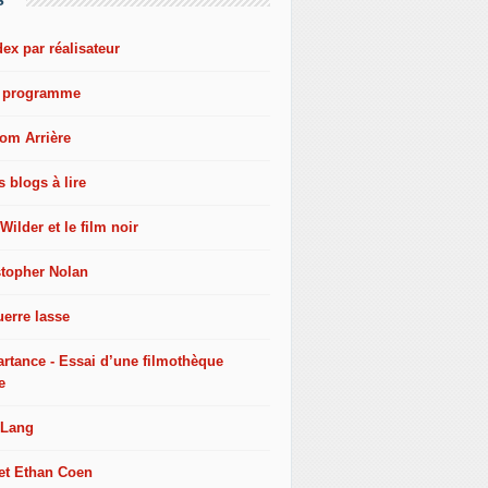
dex par réalisateur
e programme
oom Arrière
s blogs à lire
 Wilder et le film noir
stopher Nolan
erre lasse
artance - Essai d’une filmothèque
e
 Lang
 et Ethan Coen