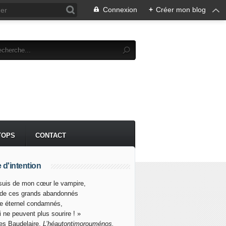
Connexion
+
Créer mon blog
TOPS
CONTACT
 d'intention
suis de mon cœur le vampire,
 de ces grands abandonnés
re éternel condamnés,
i ne peuvent plus sourire ! »
es Baudelaire,
L’héautontimorouménos.