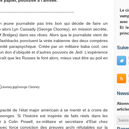
e papier, poussive à l’arrivée.
Le ci
----------------------------------------------------
vamp
avec
jeune journaliste pas très bon qui décide de faire un
Et l
ise alors Lyn Cassady (George Clooney), en mission secrète,
princ
 Bridges) dans ses rêves. Alors que le journaliste vient de
 flashbacks ponctuent la virée irakienne des deux compères
 unité parapsychique. Créée par un militaire baba cool, ces
Suive
n don d’ubiquité et d’autres pouvoirs de
Jedi
. L’expérience
raît que les Russes le font alors, mieux vaut être au poil en
George Clooney
Newsl
Abonne
article
apacité de l’état major américain à se mentir et à croire de
nges. Si l’histoire est inspirée de faits réels dans les
 à Colin Powell, ex-militaire et secrétaire d’Etat chez
vec force conviction des preuves archi réfutables sur la
Page