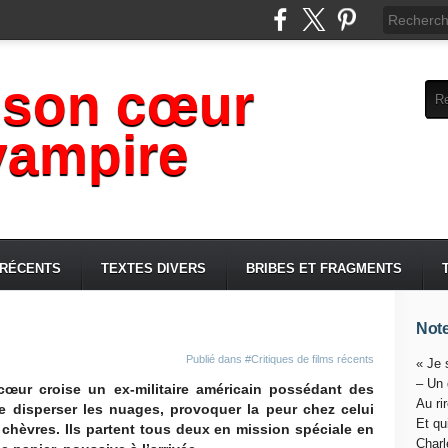
 son cœur
vampire
 RÉCENTS
TEXTES DIVERS
BRIBES ET FRAGMENTS
Note
Publié dans
#Critiques de films récents
« Je 
– Un
cœur croise un ex-militaire américain possédant des
Au ri
disperser les nuages, provoquer la peur chez celui
Et qu
 chèvres. Ils partent tous deux en
mission spéciale
en
Charl