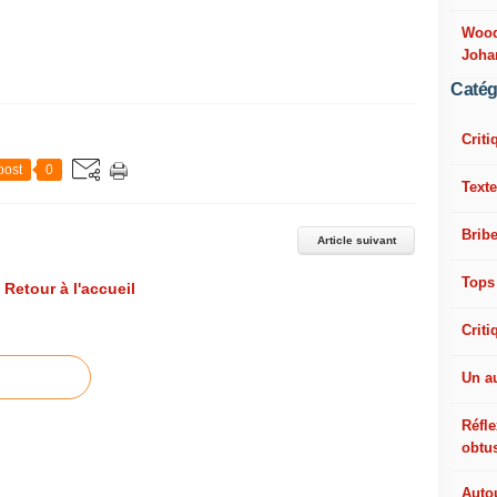
Woody
Joha
Catég
Criti
post
0
Texte
Bribe
Article suivant
Tops
Retour à l'accueil
Criti
Un a
Réfle
obtu
Autou