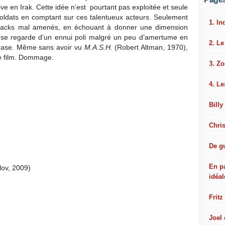
e en Irak. Cette idée n’est pourtant pas exploitée et seule
oldats en comptant sur ces talentueux acteurs. Seulement
1. In
hbacks mal amenés, en échouant à donner une dimension
 se regarde d’un ennui poli malgré un peu d’amertume en
2. L
 base. Même sans avoir vu
M.A.S.H.
(Robert Altman, 1970),
de film. Dommage.
3. Z
4. Le
Billy
Chri
De gu
En p
ov, 2009)
idéal
Fritz
Joel