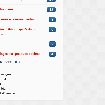
tionnaire
12
asmes et amours perdus
9
ire et théorie générale du
6
ma
5
llages sur quelques bobines
4
ion des films
ès moyen
s mal
n
s bien
ef d'oeuvre