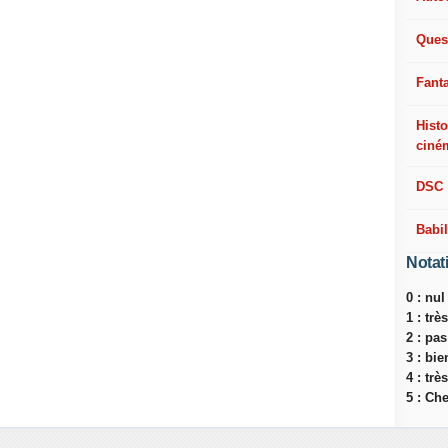
Ques
Fant
Histo
ciné
DSC
Babi
Notat
0 : nul
1 : tr
2 : pa
3 : bie
4 : trè
5 : Ch