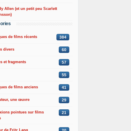
 Allen (et un petit peu Scarlett
nsson)
ories
ques de films récents
384
s divers
60
s et fragments
57
55
ques de films anciens
41
uteur, une œuvre
29
xions pointues sur films
21
s
r de Fritz Lang
20