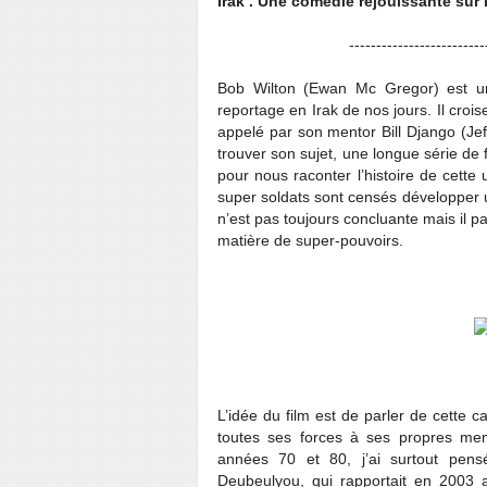
Irak . Une comédie réjouissante sur l
-------------------------
Bob Wilton (Ewan Mc Gregor) est un 
reportage en Irak de nos jours. Il cro
appelé par son mentor Bill Django (Jeff
trouver son sujet, une longue série de
pour nous raconter l’histoire de cette
super soldats sont censés développer u
n’est pas toujours concluante mais il pa
matière de super-pouvoirs.
L’idée du film est de parler de cette c
toutes ses forces à ses propres menso
années 70 et 80, j’ai surtout pensé
Deubeulyou, qui rapportait en 2003 a