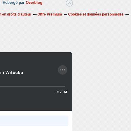
 -
Hébergé par
Overblog
 en droits d'auteur
Offre Premium
Cookies et données personnelles
ien Witecka
-52:04