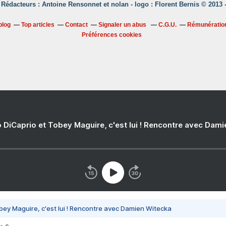
 Rédacteurs : Antoine Rensonnet et nolan - logo : Florent Bernis © 2013
blog
Top articles
Contact
Signaler un abus
C.G.U.
Rémunération
Préférences cookies
 DiCaprio et Tobey Maguire, c'est lui ! Rencontre avec Dam
bey Maguire, c'est lui ! Rencontre avec Damien Witecka