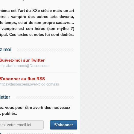
néma est l’art du XXe siècle mais un art
ire ; vampire des autres arts devenu,
 le temps, celui de son propre cadavre…
e vampire est son héros (son mythe ?)
ipal. Ces textes et notes lui sont dédiés.
z-moi
Suivez-moi sur Twitter
http://twitter.com/@Desoncoeur
S'abonner au flux RSS
https://desoncoeur.over-blog.com/rss
etter
z-vous pour être averti des nouveaux
s publiés.
s