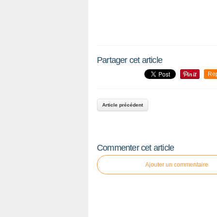
Partager cet article
P
Re
a
r
t
Article précédent
a
g
e
r
Commenter cet article
c
e
Ajouter un commentaire
t
a
r
t
i