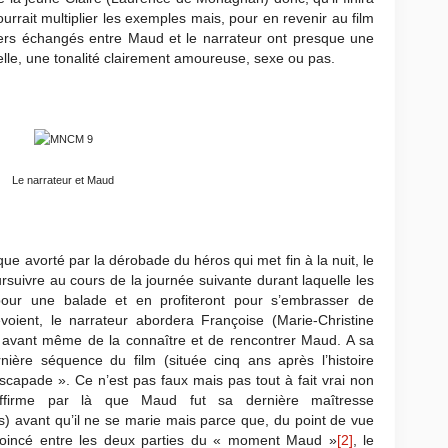
rrait multiplier les exemples mais, pour en revenir au film
sers échangés entre Maud et le narrateur ont presque une
elle, une tonalité clairement amoureuse, sexe ou pas.
Le narrateur et Maud
que avorté par la dérobade du héros qui met fin à la nuit, le
uivre au cours de la journée suivante durant laquelle les
our une balade et en profiteront pour s’embrasser de
voient, le narrateur abordera Françoise (Marie-Christine
ser avant même de la connaître et de rencontrer Maud. A sa
nière séquence du film (située cinq ans après l’histoire
scapade ». Ce n’est pas faux mais pas tout à fait vrai non
affirme par là que Maud fut sa dernière maîtresse
s) avant qu’il ne se marie mais parce que, du point de vue
 Coincé entre les deux parties du « moment Maud »
[2]
, le