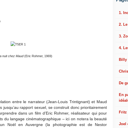
1. In
n
2. L
3. Z
4. Le
a nuit chez Maud
(Eric Rohmer, 1969)
Billy
Chri
De gu
En p
idéal
elation entre le narrateur (Jean-Louis Trintignant) et Maud
as jusqu’au rapport sexuel, se construit donc prioritairement
Fritz
urprendre dans un film d’Eric Rohmer, réalisateur qui pour
ents du langage cinématographique – ici on notera la beauté
Joel
’un Noël en Auvergne (la photographie est de Nestor