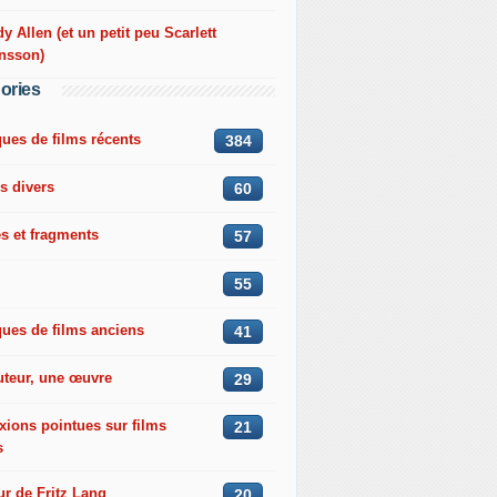
 Allen (et un petit peu Scarlett
nsson)
ories
ques de films récents
384
s divers
60
s et fragments
57
55
ques de films anciens
41
uteur, une œuvre
29
xions pointues sur films
21
s
r de Fritz Lang
20