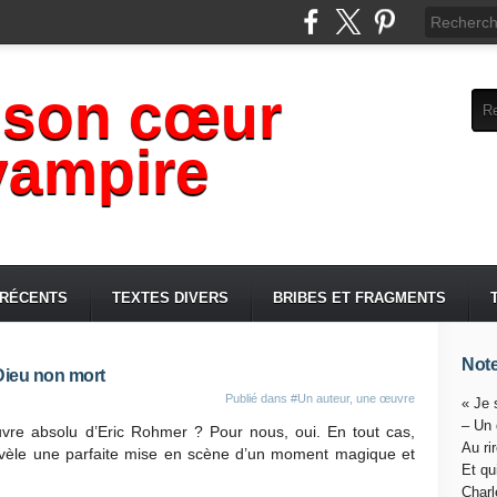
 son cœur
vampire
 RÉCENTS
TEXTES DIVERS
BRIBES ET FRAGMENTS
Note
Dieu non mort
Publié dans
#Un auteur, une œuvre
« Je 
– Un
uvre absolu d’Eric Rohmer ? Pour nous, oui. En tout cas,
Au ri
révèle une parfaite mise en scène d’un moment magique et
Et qu
Charl