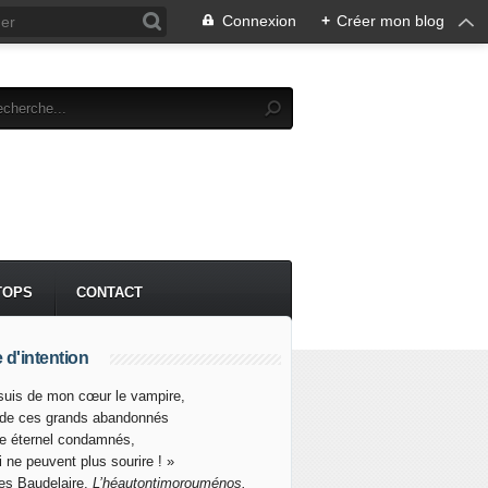
Connexion
+
Créer mon blog
TOPS
CONTACT
 d'intention
suis de mon cœur le vampire,
 de ces grands abandonnés
re éternel condamnés,
i ne peuvent plus sourire ! »
es Baudelaire,
L’héautontimorouménos.