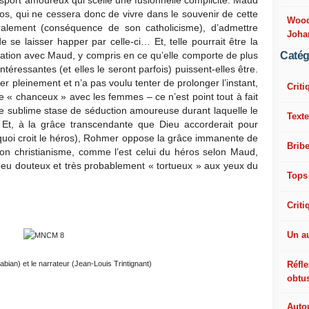
nsport amoureux qui scelle une fusionnelle complicité. Maud
os, qui ne cessera donc de vivre dans le souvenir de cette
Woody
moralement (conséquence de son catholicisme), d’admettre
Joha
 se laisser happer par celle-ci… Et, telle pourrait être la
Catég
ation avec Maud, y compris en ce qu’elle comporte de plus
ntéressantes (et elles le seront parfois) puissent-elles être.
ter pleinement et n’a pas voulu tenter de prolonger l’instant,
Criti
me « chanceux » avec les femmes – ce n’est point tout à fait
te sublime stase de séduction amoureuse durant laquelle le
Texte
t, à la grâce transcendante que Dieu accorderait pour
 quoi croit le héros), Rohmer oppose la grâce immanente de
Bribe
, son christianisme, comme l’est celui du héros selon Maud,
peu douteux et très probablement « tortueux » aux yeux du
Tops
Criti
Un a
Réfle
ian) et le narrateur (Jean-Louis Trintignant)
obtu
Autou