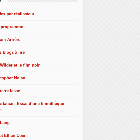
dex par réalisateur
e programme
oom Arrière
s blogs à lire
 Wilder et le film noir
stopher Nolan
erre lasse
artance - Essai d’une filmothèque
e
 Lang
 et Ethan Coen