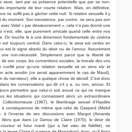
Le sexe, tant par sa présence potentielle que par sa non-
ès importante de leur courte relation. Mais, en définitive,
e ne suffit pas à gâcher cette nuit. Si relation sexuelle il y
nt du moment. Son inexistence, par contre, ne sera pas son
é avec Vidal « par désœuvrement », cela n’a pas donné une
ui n’est, elle, que purement amicale quand celle entre nos
. On touche là à une dimension fondamentale du cinéma
est toujours central. Dans celui-ci, le sexe est certes en
 qui est le signe absolu du désir ou de l’amour. Assurément
s une non-nécessité. Simplement parce que la liberté de
e de son corps, les conventions sociales, la morale des uns
 conflit pour qu’une relation sexuelle ait un sens sûr et
e un acte anodin (ce serait apparemment le cas de Maud),
ion du narrateur), elle a quelque chose de décisif. C’est donc
dans les conversations qui dit s’il y a, ou non, amour. Et
oujours permettre que celui-ci soit avoué ce qui ne manque
 les situations qui connaissent alors un extraordinaire
 Collectionneuse
(1967), le libertinage sexuel d’Haydée
peu à conséquences de même que celui de Gaspard (Melvil
 à l’inverse de ses discussions avec Margot (Amanda
s. Alors que dans
Le Genou de Claire
(1970), le désir de
coureur et futur marié (qui a fait vœu de fidélité), se
 la jeune Claire (Laurence de Monaghan) donc, qu’il finira