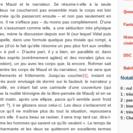
re Maud et le narrateur. Se résume-t-elle à la seule
 deux ne coucheront pas ensemble mais le corps est loin
Ques
ournée qu’ils passeront ensuite – et non pas seulement en
s. Il ne s’efface pas – du moins pas complètement. D’une
Fant
 et s’assumant comme telle, a une séduction très physique
, mène la discussion depuis son lit (sur lequel Vidal puis
Histo
ppelle, dans une formule quelque peu triviale qui rompt, à
ciné
e (d’où le fait qu’elle résonne un peu plus fort aux oreilles
« à poil ». D’autre part, il y a bien, en parallèle et, dans
DSC
des esprits (extrêmement agiles) et des morales (plus ou
estion), un jeu avec les corps que, là encore, Rohmer sait
Babi
, entre les corps de Maud et du narrateur, tout ne sera que
chements et frôlements. Jusqu’au coucher
[1]
, instant où
Notat
près avoir envisagé de dormir sur le fauteuil, le narrateur y
illé, en s’étant fait une camisole d’une couverture (qui
0 : nul
e la nudité témoigne de la libre-pensée de Maud) et en se
1 : tr
tit matin, après une ellipse, parce qu’il semble avoir froid
2 : pa
ert ?), il se glissera sous celui-ci. Les deux s’enlaceront et
3 : bie
ce qu’il ne maîtrise plus du tout la situation, repoussera
4 : trè
s elle. Il aura beau se raviser, il sera trop tard car, dira-t-
5 : Ch
aime les hommes qui savent ce qu’ils veulent ». Le temps de
charmante et les deux se quitteront en excellents termes