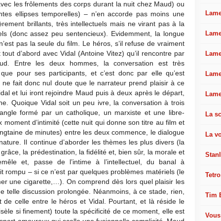
avec les frôlements des corps durant la nuit chez Maud) ou
Lamel
ntes ellipses temporelles) – n’en accorde pas moins une
èrement brillants, très intellectuels mais ne virant pas à la
Lame
rels (donc assez peu sentencieux). Evidemment, la longue
’est pas la seule du film. Le héros, s’il refuse de vraiment
t tout d’abord avec Vidal (Antoine Vitez) qu’il rencontre par
Lame
ud. Entre les deux hommes, la conversation est très
 que pour ses participants, et c’est donc par elle qu’est
Lame
l ne fait donc nul doute que le narrateur prend plaisir à ce
idal et lui iront rejoindre Maud puis à deux après le départ,
Lame
he. Quoique Vidal soit un peu ivre, la conversation à trois
angle formé par un catholique, un marxiste et une libre-
La sc
moment d’intimité (cette nuit qui donne son titre au film et
vingtaine de minutes) entre les deux commence, le dialogue
La v
ure. Il continue d’aborder les thèmes les plus divers (la
râce, la prédestination, la fidélité et, bien sûr, la morale et
Stan
mêle et, passe de l’intime à l’intellectuel, du banal à
oit rompu – si ce n’est par quelques problèmes matériels (le
Tetro
mer une cigarette,…). On comprend dès lors quel plaisir les
e telle discussion prolongée. Néanmoins, à ce stade, rien,
Tim 
 de celle entre le héros et Vidal. Pourtant, et là réside le
sèle si finement) toute la spécificité de ce moment, elle est
Vous