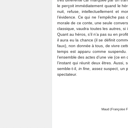
très différente car marquée par un tra
le perçoit immédiatement quand le hér
nuit, refuse, intellectuellement et 
l’évidence. Ce qui ne l’empêche pas de
morale de ce conte, une seule convers
classique, vaudra toutes les autres, si i
Quant au héros, s’il n’a pas su en profi
il aura eu la chance (il se définit com
faux), non donnée à tous, de vivre cet
temps est apparu comme suspendu. E
l’ensemble des actes d’une vie (ce en
l’instant qui réunit deux êtres. Aussi
semble-t-il,
in fine
, assez suspect, un 
spectateur.
Maud (Françoise Fab