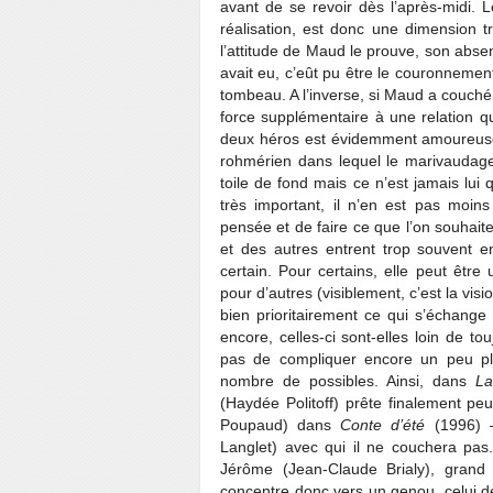
avant de se revoir dès l’après-midi. 
réalisation, est donc une dimension tr
l’attitude de Maud le prouve, son absenc
avait eu, c’eût pu être le couronneme
tombeau. A l’inverse, si Maud a couch
force supplémentaire à une relation q
deux héros est évidemment amoureuse
rohmérien dans lequel le marivaudage 
toile de fond mais ce n’est jamais lui
très important, il n’en est pas moin
pensée et de faire ce que l’on souhait
et des autres entrent trop souvent en
certain. Pour certains, elle peut êtr
pour d’autres (visiblement, c’est la vis
bien prioritairement ce qui s’échange 
encore, celles-ci sont-elles loin de t
pas de compliquer encore un peu plus
nombre de possibles. Ainsi, dans
La
(Haydée Politoff) prête finalement 
Poupaud) dans
Conte d’été
(1996) –
Langlet) avec qui il ne couchera pa
Jérôme (Jean-Claude Brialy), grand 
concentre donc vers un genou, celui de