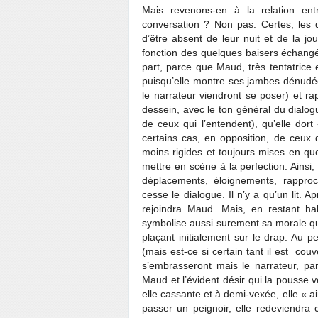
Mais revenons-en à la relation ent
conversation ? Non pas. Certes, les
d’être absent de leur nuit et de la j
fonction des quelques baisers échangé
part, parce que Maud, très tentatrice
puisqu’elle montre ses jambes dénudées
le narrateur viendront se poser) et ra
dessein, avec le ton général du dialogu
de ceux qui l’entendent), qu’elle dort 
certains cas, en opposition, de ceux 
moins rigides et toujours mises en qu
mettre en scène à la perfection. Ainsi
déplacements, éloignements, rappro
cesse le dialogue. Il n’y a qu’un lit. A
rejoindra Maud. Mais, en restant hab
symbolise aussi surement sa morale qu
plaçant initialement sur le drap. Au pe
(mais est-ce si certain tant il est couv
s’embrasseront mais le narrateur, par
Maud et l’évident désir qui la pousse ver
elle cassante et à demi-vexée, elle « 
passer un peignoir, elle redeviendra 