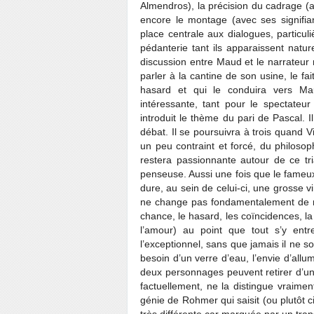
Almendros), la précision du cadrage (
encore le montage (avec ses signifia
place centrale aux dialogues, particuli
pédanterie tant ils apparaissent natu
discussion entre Maud et le narrateur n
parler à la cantine de son usine, le fai
hasard et qui le conduira vers Ma
intéressante, tant pour le spectateur
introduit le thème du pari de Pascal. I
débat. Il se poursuivra à trois quand V
un peu contraint et forcé, du philosop
restera passionnante autour de ce tri
penseuse. Aussi une fois que le fameux 
dure, au sein de celui-ci, une grosse 
ne change pas fondamentalement de nat
chance, le hasard, les coïncidences, la g
l’amour) au point que tout s’y entre
l’exceptionnel, sans que jamais il ne s
besoin d’un verre d’eau, l’envie d’allu
deux personnages peuvent retirer d’un
factuellement, ne la distingue vraiment
génie de Rohmer qui saisit (ou plutôt ci