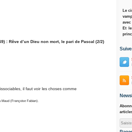
Le ci
vamp
avec
Et l
princ
9) : Rêve d’un Dieu non mort, le pari de Pascal (2/2)
Suive
issociables, il faut voir les choses comme
Newsl
 à Maud (Françoise Fabian).
Abonne
article
Page