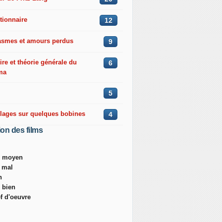
tionnaire
12
asmes et amours perdus
9
ire et théorie générale du
6
ma
5
llages sur quelques bobines
4
ion des films
ès moyen
s mal
n
s bien
ef d'oeuvre