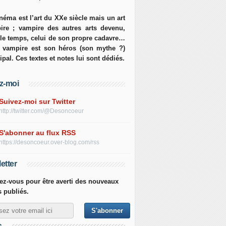
néma est l’art du XXe siècle mais un art
ire ; vampire des autres arts devenu,
 le temps, celui de son propre cadavre…
e vampire est son héros (son mythe ?)
ipal. Ces textes et notes lui sont dédiés.
z-moi
Suivez-moi sur Twitter
http://twitter.com/@Desoncoeur
S'abonner au flux RSS
https://desoncoeur.over-blog.com/rss
etter
z-vous pour être averti des nouveaux
s publiés.
s