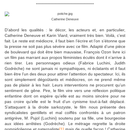
----------------------------------------
Catherine Deneuve
D’abord les qualités : le décor, les acteurs et, en particulier,
Catherine Deneuve et Karin Viard, vraiment très bien. Voilà, c’est
fait. Le reste est médiocre, il faut bien l’écrire et l’on s’étonne que
la presse ne soit pas plus sévère avec ce film. Adapté d’une pièce
de boulevard qui doit être bien mauvaise, François Ozon livre ici
un film pas marrant aux propos féministes éculés dont il n’arrive à
rien tirer. Les personnages odieux (Fabrice Luchini, Judith
Godrèche) ne sont jamais ni sympathiques, ni éclatants et il faut
bien être l’un des deux pour attirer l’attention du spectateur. Ici, ils
sont simplement dégoûtants et médiocres, on ne prend même
pas de plaisir à les haïr. Leurs interventions ne procurent qu’un
sentiment de gêne. Pire, le film vire vers une réflexion politique
enfantine dont on espère qu’elle est au moins sincère pour ne
pas croire qu’elle est le fruit d’un cynisme tout-à-fait déplacé.
S’attaquant à la droite sarkozyste, le film nous présente des
syndicalistes gentillets et mal coiffés confrontés à un patron
antigrève, M. Pujol (Luchini) soutenu par sa fille, une bourgeoise
aux idées arrêtées (Godrèche). Le métrage regrette la droite
pompidolienne et paternaliste
[1]
mais de quelle façon ! Catherine