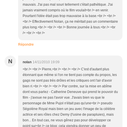
mauvais. J'ai pas mal souri tellement c'était pathétique. J'ai
jamais vraiment compris où le film voulait<br /> en venir.
Pourtant l'idée était pas trop mauvaise à la base.<br /> <br />
<br /> Effectivement Nolan, ça ne méritait pas un commentaire
plus long.<br /> <br /> <br /> Bonne journée à tous.<br /> <br
/> <br /> <br />
Répondre
N
nolan
14/11/2010 19:09
<br /> <br /> Pierre,<br /> <br /> <br /> C'est d'autant plus
étonnant que même si l'on ne tient pas compte du propos, les
gags ne sont pas très drôles et les critiques ont l'air d'avoir
bien ri.<br /> <br /> <br /> Par contre, sur la mise en abîme
dont vous parlez - Catherine Deneuve qui prend le pouvoir du
film - j'avoue ne pas l'avoir vue. J'avais bien vu que le
personnage de Mme Pujol n'était pas qu'une<br /> pseudo
Ségolène Royal mais bien un jeu avec l'image de la célèbre
actrice et ses rôles chez Demy (l'usine de parapluies), mais
bon... En tout cas, ne vous gênez pas pour développer ce
point sur<br /> ce blog; cela viendra donner un peu de