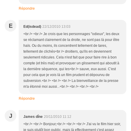
Répondre
E
Ed(isdead)
22/12/2010 13:03
<br /> <br /> Je crois que les personnages "odieux", les deux
se réclamant clairement de la droite, ne sont pas là pour être
haïs. Ou du moins, ils concentrent tellement de tares,
tellement de clichés<br /> droitiers, qu'ils en deviennent
seulement ridicules. Cela n'est fait que pour faire rire à bon
compte (et très mal) et provoquer un glissement qui aboutit à
la dernière séquence, qui les<br /> sauve, eux aussi. C'est
pour cela que je vois là un film prudent et dépourvu de
subversion.<br /> <br /> <br /> La bienveillance de la presse
m'a étonné moi aussi...<br /> <br /> <br /> <br />
Répondre
J
James dîne
20/11/2010 11:12
<br /> <br /> Bonjour,<br /> <br /> <br /> J'ai vu le film hier soir,
je suis plutôt bon public, mais là effectivement c'est assez