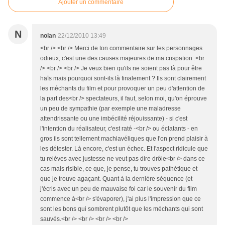
Ajouter un commentaire
N
nolan
22/12/2010 13:49
<br /> <br /> Merci de ton commentaire sur les personnages
odieux, c'est une des causes majeures de ma crispation :<br
/> <br /> <br /> Je veux bien qu'ils ne soient pas là pour être
haïs mais pourquoi sont-ils là finalement ? Ils sont clairement
les méchants du film et pour provoquer un peu d'attention de
la part des<br /> spectateurs, il faut, selon moi, qu'on éprouve
un peu de sympathie (par exemple une maladresse
attendrissante ou une imbécilité réjouissante) - si c'est
l'intention du réalisateur, c'est raté -<br /> ou éclatants - en
gros ils sont tellement machiavéliques que l'on prend plaisir à
les détester. Là encore, c'est un échec. Et l'aspect ridicule que
tu relèves avec justesse ne veut pas dire drôle<br /> dans ce
cas mais risible, ce que, je pense, tu trouves pathétique et
que je trouve agaçant. Quant à la dernière séquence (et
j'écris avec un peu de mauvaise foi car le souvenir du film
commence à<br /> s'évaporer), j'ai plus l'impression que ce
sont les bons qui sombrent plutôt que les méchants qui sont
sauvés.<br /> <br /> <br /> <br />